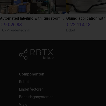
Automated labeling with igus room gantry and a cab label printer
€ 9.026,88
€ 22.114,13
TOPP Fördertechnik
Dobot
Componenten
Robot
Eindeffectoren
Besturingssystemen
Visie