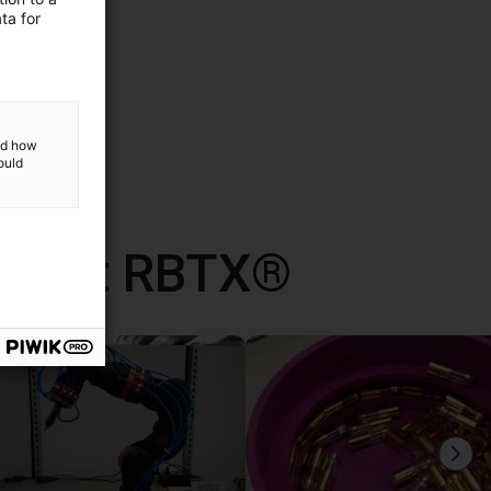
ta for
and how
ould
d met RBTX®