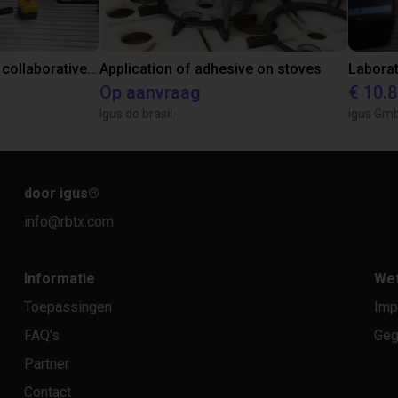
Gluing application with collaborative robot
Application of adhesive on stoves
Op aanvraag
€ 10.
Igus do brasil
igus Gm
door igus
®
info@rbtx.com
Informatie
Wet
Toepassingen
Imp
FAQ's
Geg
Partner
Contact