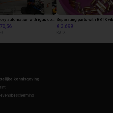
Laboratory automation with igus cobot ReBeL 6DOF
870,56
€ 3.699
bH
RBTX
telijke kennisgeving
rint
evensbescherming