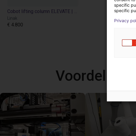
specific p
specific pu
Cobot lifting column ELEVATE | for Universal Robots
Linak
Privacy po
€ 4.800
Voordelige