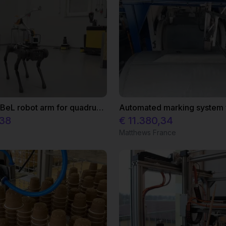
Modular ReBeL robot arm for quadruped robots
,38
€ 11.380,34
Matthews France