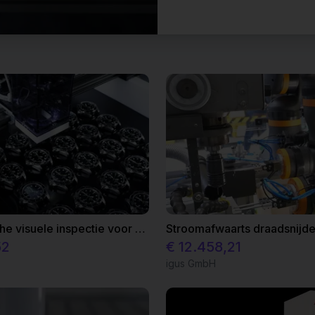
Automatische visuele inspectie voor horloges
Stroomafwaarts draadsnijd
52
€ 12.458,21
igus GmbH