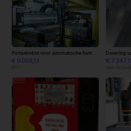
Portaalrobot voor automatische hantering van spuitgietproducten van BOY
Dosering v
€ 9.026,13
€ 7.347,1
BOY
tapo-fix Gm