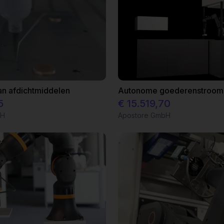
an afdichtmiddelen
5
€ 15.519,70
bH
Apostore GmbH