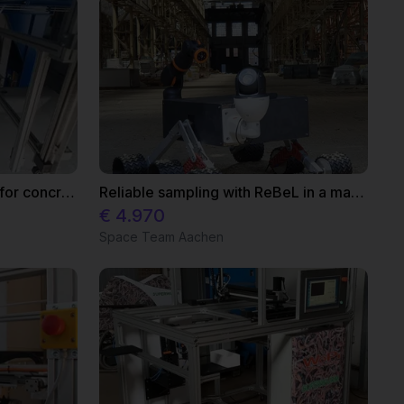
Automated marking system for concrete pipes with igus room gantry
Reliable sampling with ReBeL in a mars simulation
€ 4.970
Space Team Aachen