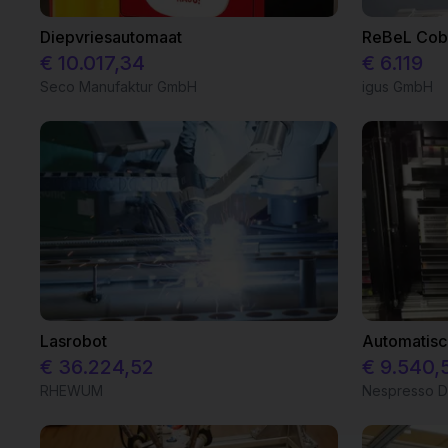
Diepvriesautomaat
€ 10.017,34
€ 6.119
Seco Manufaktur GmbH
igus GmbH
Lasrobot
€ 36.224,52
€ 9.540,
RHEWUM
Nespresso D