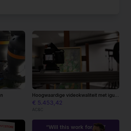
en
Hoogwaardige videokwaliteit met igus voordelige portaalrobots
€ 5.453,42
AC&C
“Will this work for us?”