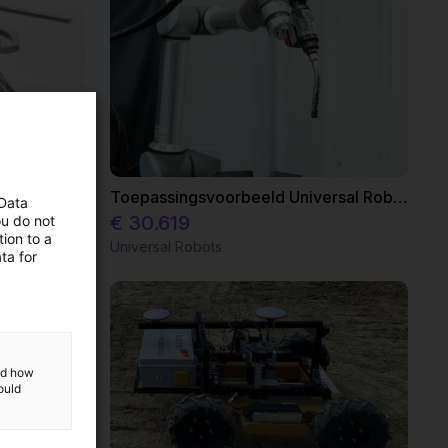
Sprue picker: Verwijderen en scheiden van sprues van de spuitgietmachine
Toepassingsvoorbeeld Universal Robots - TruArc Weld 1000 lascel
 Data
€ 30.619
ou do not
ion to a
Universal Robots
ta for
and how
ould