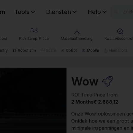
en
Tools
Diensten
Help
W
Uw wink
cost
Pick &amp; Place
Materiaal handling
Kwaliteitscontro
antry
Robot arm
Scara
Cobot
Mobile
Humanoid
Wow
ROI Time
Price from
2 Months
€ 2.688,12
Onze Wow-oplossingen geve
Ontdek hoe we een groot a
minimale inspanningen en i