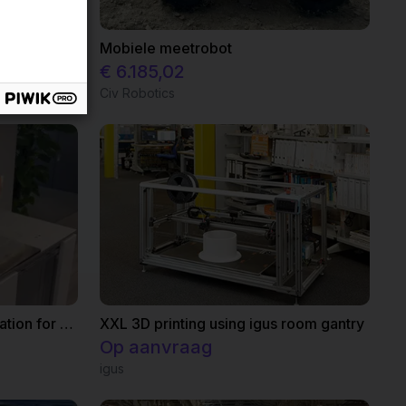
Toepassing van lijmen in de autoproductie van Volkswagen
Mobiele meetrobot
€ 6.185,02
Civ Robotics
Handstick Control Demonstration for robot surgery with Fairino FR3
XXL 3D printing using igus room gantry
Op aanvraag
igus