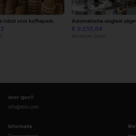
e robot voor koffiepads
63
€ 9.255,84
bH
feinarbyte GmbH
door igus
®
info@rbtx.com
Informatie
Wet