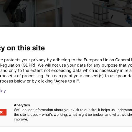
y on this site
 testen
te protects your privacy by adhering to the European Union General
€ 2.688,12
 Regulation (GDPR). We will not use your data for any purpose that y
and only to the extent not exceeding data which is necessary in relat
BENNING Elektrotechnik und Elektronik GmbH & Co. KG
igus GmbH
urpose(s) of processing. You can grant your consent(s) to use your da
rposes below or by clicking "Agree to all".
licy
Analytics
We'll collect information about your visit to our site. It helps us underst
the site is used – what's working, what might be broken and what we sh
improve.