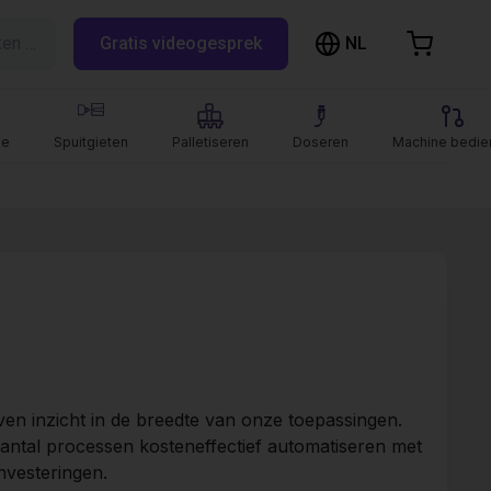
NL
Zoeken op RBTX…
Gratis videogesprek
inkelwagen
elwagen is leeg
le
Spuitgieten
Palletiseren
Doseren
Machine bedie
Blader door de webshop
n inzicht in de breedte van onze toepassingen.
antal processen kosteneffectief automatiseren met
nvesteringen.