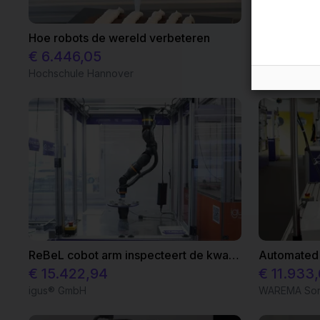
Hoe robots de wereld verbeteren
€ 6.446,05
€ 16.555
Hochschule Hannover
igus GmbH
ReBeL cobot arm inspecteert de kwaliteit van printplaten
€ 15.422,94
€ 11.933
igus® GmbH
WAREMA Son