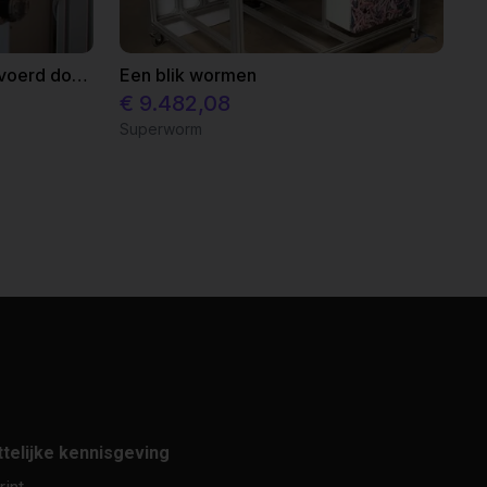
Automatische slagtest uitgevoerd door een lineaire robot
Een blik wormen
€ 9.482,08
Superworm
telijke kennisgeving