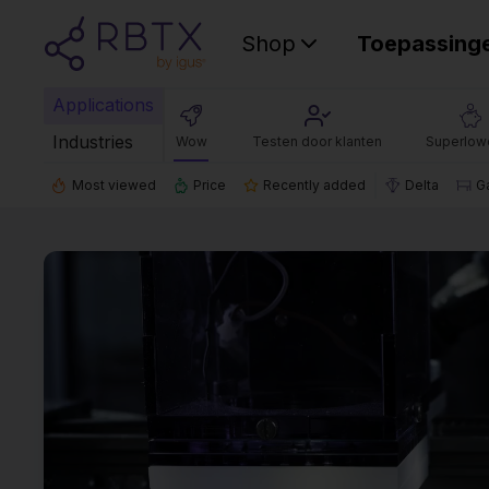
Shop
Toepassing
Applications
Industries
Wow
Testen door klanten
Superlow
Most viewed
Price
Recently added
Delta
G