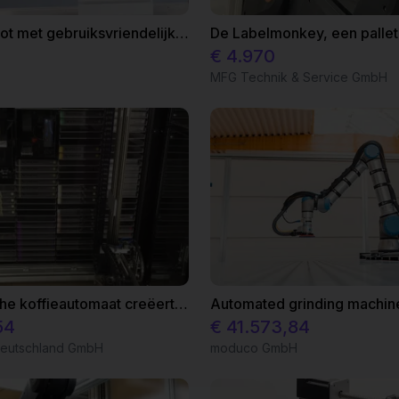
ReBeL Cobot met gebruiksvriendelijke vacuümgrijper voor verzamelen en plaatsen
De Labelmonkey, een pallet
€ 4.970
MFG Technik & Service GmbH
Automatische koffieautomaat creëert nieuwe winkel ervaring
54
€ 41.573,84
eutschland GmbH
moduco GmbH