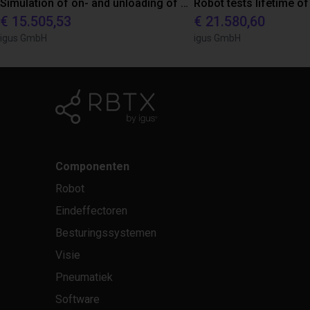
Simulation of on- and unloading of a machine for a customer
€ 15.505,53
€ 21.580,60
igus GmbH
igus GmbH
Componenten
Robot
Eindeffectoren
Besturingssystemen
Visie
Pneumatiek
Software