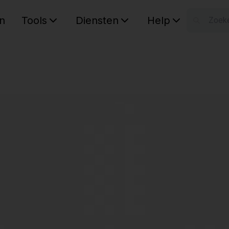
n
Tools
Diensten
Help
W
Uw wink