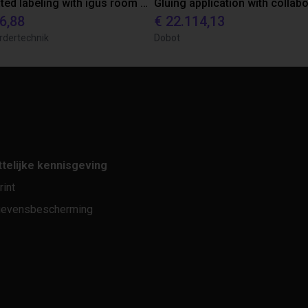
Automated labeling with igus room gantry and a cab label printer
6,88
€ 22.114,13
rdertechnik
Dobot
telijke kennisgeving
rint
evensbescherming