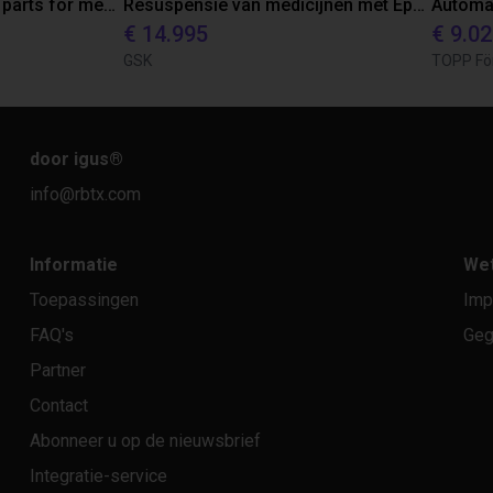
Robot tests lifetime of parts for medical industries
Resuspensie van medicijnen met Epson C8 Robot
€ 14.995
€ 9.02
GSK
TOPP Fö
door igus
®
info@rbtx.com
Informatie
Wet
Toepassingen
Imp
FAQ's
Geg
Partner
Contact
Abonneer u op de nieuwsbrief
Integratie-service