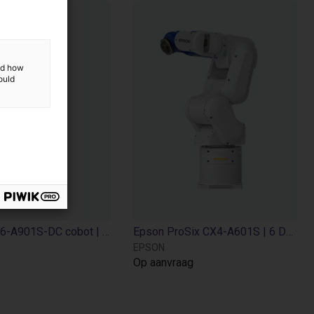
and how
ould
EPSON VT6-A901S-DC cobot | 6DOF | 920 mm | 6kg
Epson ProSix CX4-A601S | 6 DOF | 600 mm | 4 kg
EPSON
Op aanvraag