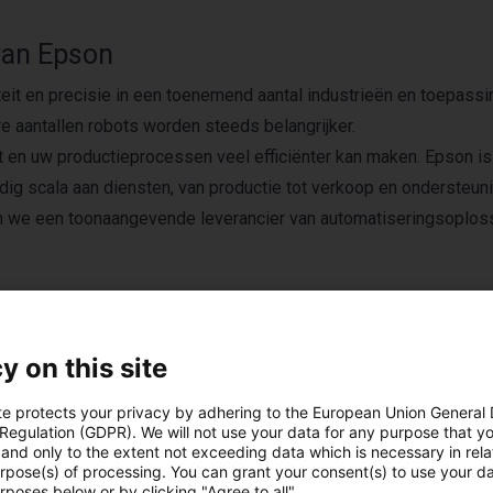
van Epson
teit en precisie in een toenemend aantal industrieën en toepassi
e aantallen robots worden steeds belangrijker.
t en uw productieprocessen veel efficiënter kan maken. Epson i
edig scala aan diensten, van productie tot verkoop en ondersteuni
ijn we een toonaangevende leverancier van automatiseringsoplos
y on this site
Producten van EPSO
te protects your privacy by adhering to the European Union General
 Regulation (GDPR). We will not use your data for any purpose that y
and only to the extent not exceeding data which is necessary in relat
urpose(s) of processing. You can grant your consent(s) to use your da
rposes below or by clicking "Agree to all".