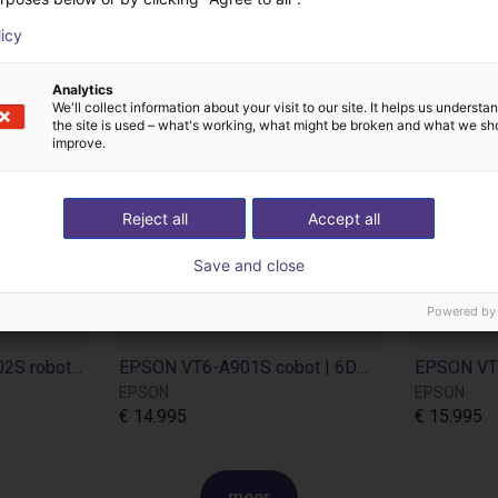
licy
Analytics
We'll collect information about your visit to our site. It helps us underst
the site is used – what's working, what might be broken and what we sh
improve.
Reject all
Accept all
Save and close
Powered by
EPSON SCARA T6-B602S robot | 4DOF | 600mm| 6kg
EPSON VT6-A901S cobot | 6DOF | 920 mm | 6kg
EPSON
EPSON
€ 14.995
€ 15.995
meer