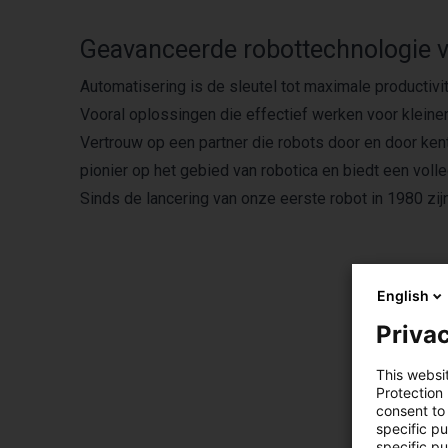
Geavanceerde robottechnologie 
Automatisering is de sleutel tot maximale productivi
Vooral oplossingen die effectief werken voor kleiner
Vertrouw op een partner die robots door en door ken
pionier op het gebied van robotica en biedt een voll
Sinds de lancering van onze eerste robot in 1980 z
English
Privac
This websi
Protection
consent to 
specific p
specific pu