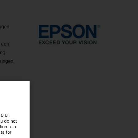
ngen.
s een
ng.
singen.
N
 Data
ou do not
ion to a
ta for