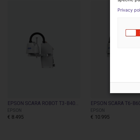
Privacy po
EPSON SCARA ROBOT T3-B401S | 4DOF | 400mm | 3kg
EPSON
EPSON
€ 8.495
€ 10.995