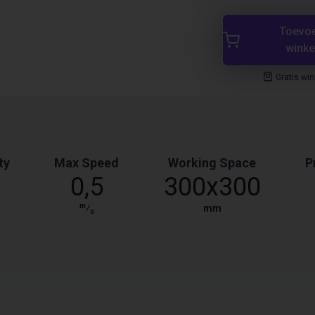
Toevo
wink
Gratis wi
ty
Max Speed
Working Space
P
0,5
300x300
m
⁄
mm
s