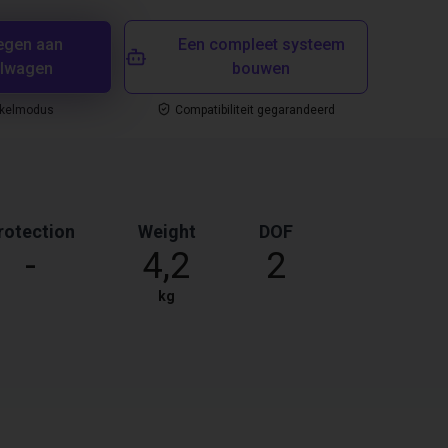
egen aan
Een compleet systeem
elwagen
bouwen
nkelmodus
Compatibiliteit gegarandeerd
rotection
Weight
DOF
-
4,2
2
kg