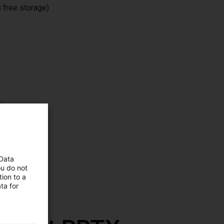
 free storage)
de
 een
C voor
mmering
 Data
ou do not
ion to a
ta for