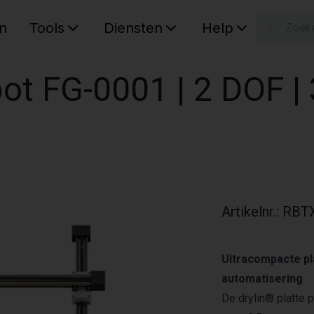
n
Tools
Diensten
Help
W
Uw wink
obot FG-0001 | 2 DOF 
Artikelnr.
:
RBTX
Ultracompacte pl
automatisering
De drylin® platte 