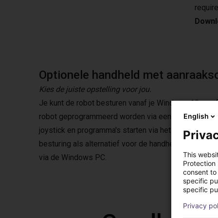
requir
Downlo
Optionele handheld met aanraaks
Kies de juiste opstelling voor jou.
Je kunt de robot besturen vanaf je Windows 10 pc o
robot geprogrammeerd worden via een grafische gebr
English
joystick en programma's starten via het touchscree
Privac
besturing als alternatief voor de handheld. Met de
This websi
via de Windows PC.
Protection
consent to 
specific p
specific pu
Privacy po