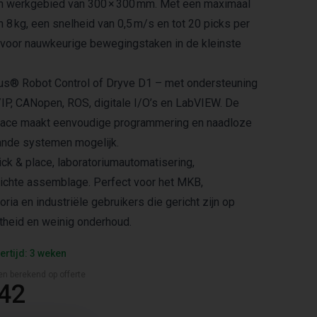
n werkgebied van 300 × 300 mm. Met een maximaal
8 kg, een snelheid van 0,5 m/s en tot 20 picks per
al voor nauwkeurige bewegingstaken in de kleinste
gus® Robot Control of Dryve D1 – met ondersteuning
P, CANopen, ROS, digitale I/O’s en LabVIEW. De
erface maakt eenvoudige programmering en naadloze
aande systemen mogelijk.
ck & place, laboratoriumautomatisering,
lichte assemblage. Perfect voor het MKB,
ia en industriële gebruikers die gericht zijn op
ctheid en weinig onderhoud.
ertijd: 3 weken
en berekend op offerte
,42