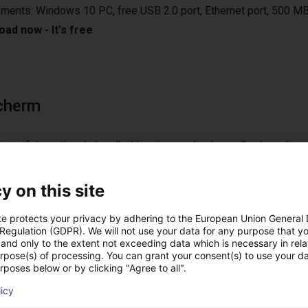
ements: Windows 10 PC, free USB 2.0 port, Ethernet port, 500 MB
ad now - It's free
cherm
f vanaf de optionele handheld met aanraakscherm. Op de pc kan 
uikersinterface. Met de handheld kun je de robot besturen met
n. Daarnaast kun je ook een gamepad aansluiten op je Windows P
y on this site
ze handheld werkt de robot autonoom zonder computer na progra
te protects your privacy by adhering to the European Union General
 Regulation (GDPR). We will not use your data for any purpose that y
and only to the extent not exceeding data which is necessary in relat
urpose(s) of processing. You can grant your consent(s) to use your da
rposes below or by clicking "Agree to all".
licy