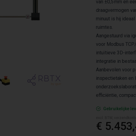
van ±0,5 mm en ee
draagvermogen van 
minuut is hij idea
ruimtes.
Aangestuurd via i
voor Modbus TCP/I
intuïtieve 3D-int
integratie in best
Aanbevolen voor pi
inspectietaken en 
onderzoekslaborator
efficiëntie, compa
Gebruikelijke lev
excl. BTW, verzendkost
€ 5.453