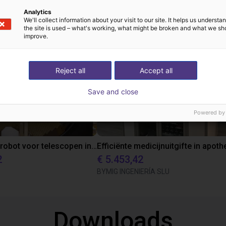
oplossingen gebouw
Analytics
We'll collect information about your visit to our site. It helps us underst
the site is used – what's working, what might be broken and what we sh
improve.
Reject all
Accept all
Save and close
Powered by
Igus portaalrobot voor telescopen in de astrodeeltjesfysica
2
€ 5.453,42
BYMIG INGENIERÍA SLU
Downloads