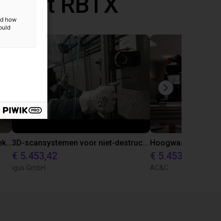
d met RBTX
and how
ould
Efficiënte medicijnuitgifte in apotheken met portaalrobot van igus
3D-scansystemen voor niet-destructief onderzoek van gevels van gebouwen
€ 5.453,42
€ 5.453,42
igus GmbH
AC&C