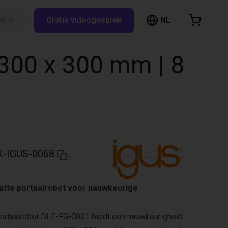
NL
Zoeken op RBTX…
Gratis videogesprek
inkelwagen
elwagen is leeg
| 300 x 300 mm | 8
Blader door de webshop
-IGUS-0068
atte portaalrobot voor nauwkeurige
portaalrobot DLE-FG-0001 biedt een nauwkeurigheid