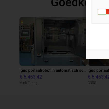
Goedkope 
igus portaalrobot in automatisch schilderstation
€ 5.453,42
€ 5.453,4
Minh Tuong
CNRS