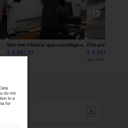
Automated separating machine for stacking corners with ReBeL robot
Slim met robotica: igus voordelige automatisering in het onderwijs
€ 5.947,20
€ 5.947,20
Wittekindshofer Werkstätten - Betriebsmittelbau
igus GmbH
igus GmbH
 Data
ou do not
ion to a
ta for
Datasheet