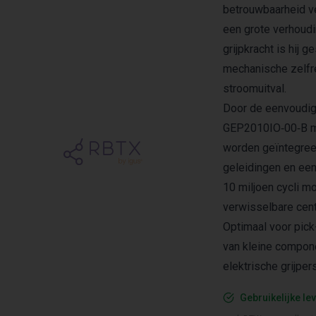
betrouwbaarheid v
een grote verhoudi
grijpkracht is hij
mechanische zelfre
stroomuitval.
Door de eenvoudige
GEP2010IO‑00‑B m
worden geïntegree
geleidingen en een
10 miljoen cycli m
verwisselbare centr
Optimaal voor pick
van kleine compon
elektrische grijpers
Gebruikelijke lev