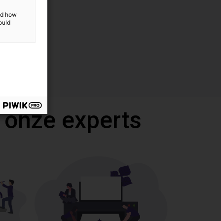
and how
ould
 onze experts