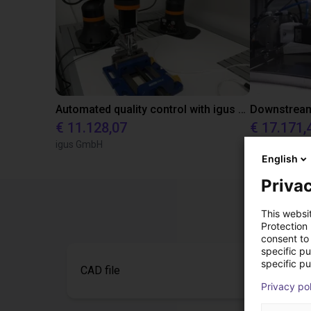
Automated quality control with igus ReBeL
€ 11.128,07
€ 17.171,
igus GmbH
igus GmbH
English
Privac
This websi
Protection
consent to 
specific p
specific pu
CAD file
Privacy po