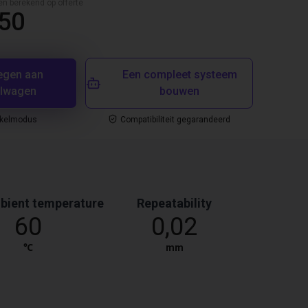
en berekend op offerte
,50
egen aan
Een compleet systeem
elwagen
bouwen
nkelmodus
Compatibiliteit gegarandeerd
bient temperature
Repeatability
60
0,02
℃
mm