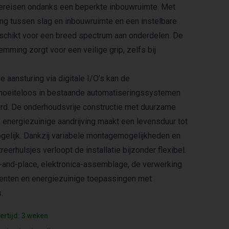
ereisen ondanks een beperkte inbouwruimte. Met
ng tussen slag en inbouwruimte en een instelbare
 geschikt voor een breed spectrum aan onderdelen. De
mming zorgt voor een veilige grip, zelfs bij
 aansturing via digitale I/O’s kan de
oeiteloos in bestaande automatiseringssystemen
rd. De onderhoudsvrije constructie met duurzame
 energiezuinige aandrijving maakt een levensduur tot
ogelijk. Dankzij variabele montagemogelijkheden en
eerhulsjes verloopt de installatie bijzonder flexibel.
-and-place, elektronica-assemblage, de verwerking
enten en energiezuinige toepassingen met
.
ertijd: 3 weken