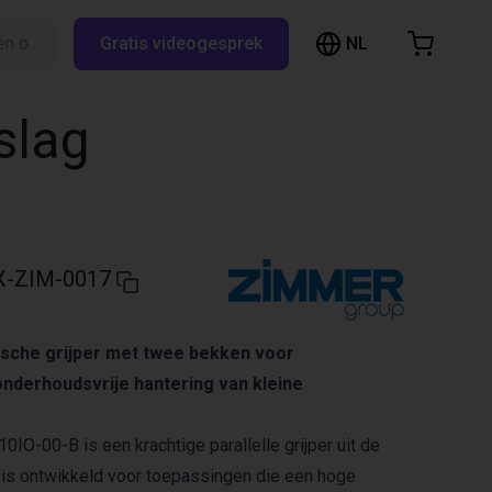
NL
Zoeken op RBTX…
Gratis videogesprek
inkelwagen
elwagen is leeg
slag
Blader door de webshop
-ZIM-0017
sche grijper met twee bekken voor
nderhoudsvrije hantering van kleine
O-00-B is een krachtige parallelle grijper uit de
is ontwikkeld voor toepassingen die een hoge