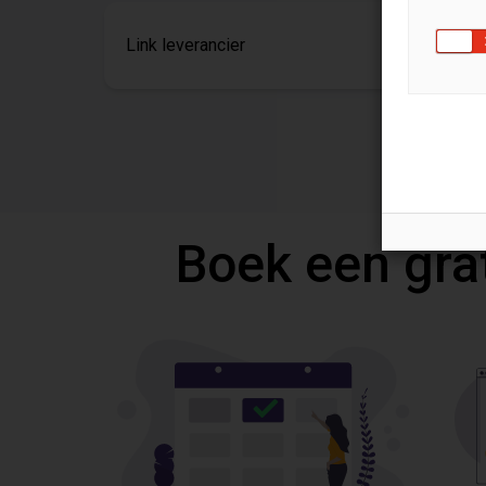
Link leverancier
Boek een gra