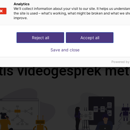
Analytics
We'll collect information about your visit to our site. It helps us underst
the site is used – what's working, what might be broken and what we sh
improve.
Reject all
Accept all
Download all
Save and close
Powered by
tis videogesprek met