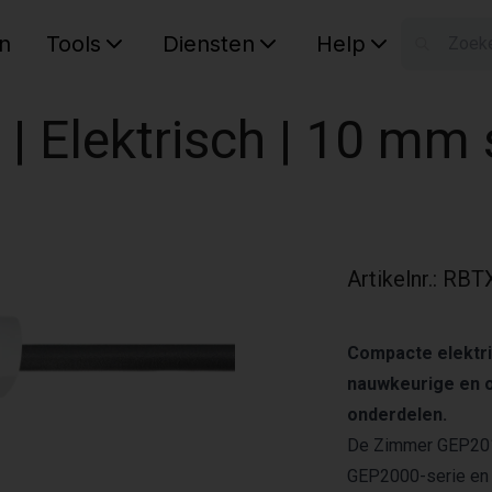
n
Tools
Diensten
Help
W
Uw wink
| Elektrisch | 10 mm 
Artikelnr.
:
RBTX
Compacte elektri
nauwkeurige en o
onderdelen.
De Zimmer GEP2010I
GEP2000-serie en 