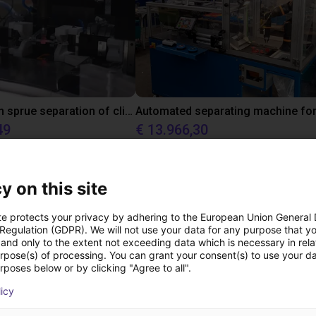
Downstream sprue separation of clip bearings
49
€ 13.966,30
y on this site
Downloads
te protects your privacy by adhering to the European Union General
 Regulation (GDPR). We will not use your data for any purpose that y
and only to the extent not exceeding data which is necessary in relat
urpose(s) of processing. You can grant your consent(s) to use your da
rposes below or by clicking "Agree to all".
Installation and operating instructions
licy