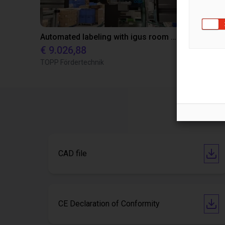
Automated labeling with igus room gantry and a cab label printer
€ 9.026,88
€ 22.114,
TOPP Fördertechnik
Dobot
CAD file
CE Declaration of Conformity