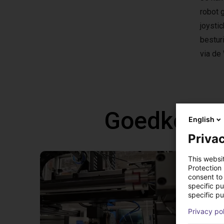
robot 
joysti
bestur
via de
Goedkope 
English
Privac
This websi
Protection
consent to 
specific p
specific pu
Privacy po