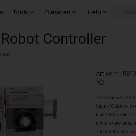
n
Tools
Diensten
Help
W
Uw wink
 Robot Controller
elaar
Artikelnr.
:
RBT
This modular robot
Input / Outputs. I
kinematics can be 
allow a very easy s
The control and p