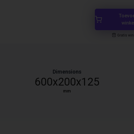
Toevo
wink
Gratis wi
Dimensions
600x200x125
mm