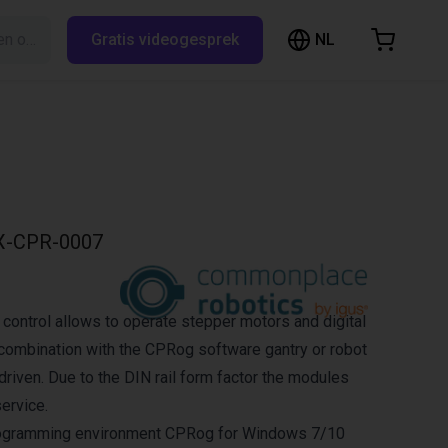
NL
Zoeken op RBTX…
Gratis videogesprek
inkelwagen
elwagen is leeg
Blader door de webshop
X-CPR-0007
 control allows to operate stepper motors and digital
n combination with the CPRog software gantry or robot
driven. Due to the DIN rail form factor the modules
ervice.
rogramming environment CPRog for Windows 7/10