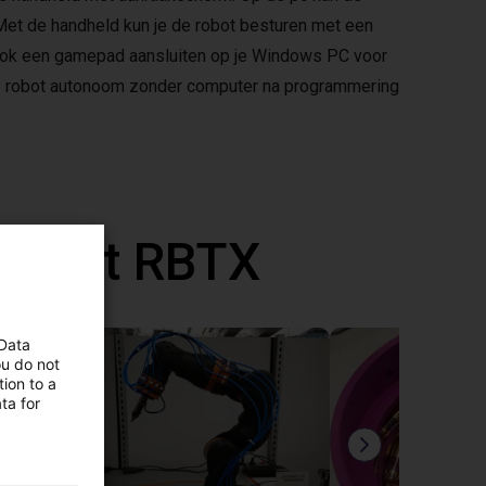
Met de handheld kun je de robot besturen met een
e ook een gamepad aansluiten op je Windows PC voor
 de robot autonoom zonder computer na programmering
d met RBTX
 Data
ou do not
ion to a
ta for