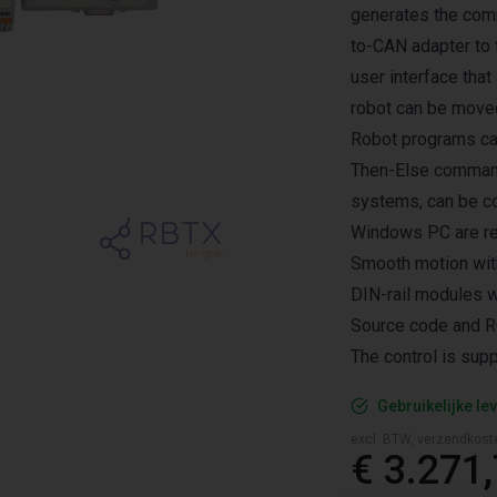
generates the comm
to-CAN adapter to 
user interface that
robot can be moved 
Robot programs can 
Then-Else command
systems, can be c
Windows PC are req
Smooth motion wit
DIN-rail modules w
Source code and R
The control is sup
Gebruikelijke lev
excl. BTW, verzendkost
€ 3.271