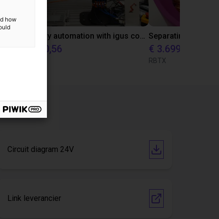
and how
ould
Laboratory automation with igus cobot ReBeL 6DOF
€ 10.870,56
€ 3.699
igus GmbH
RBTX
Circuit diagram 24V
Link leverancier