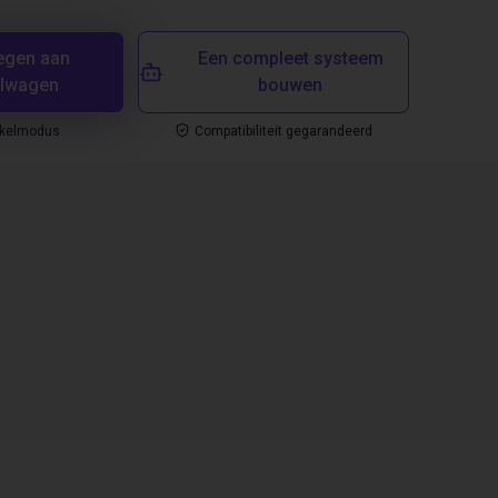
egen aan
Een compleet systeem
elwagen
bouwen
nkelmodus
Compatibiliteit gegarandeerd