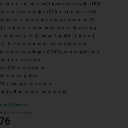
ands for the joints and forwards them with a USB-
the electronic modules. CPRog is based on a 3D
 allows an easy start into robot programming. The
in reality, but also in simulation to allow testing.
contain e.g. Joint, Linear, DigitalOut, Loop or If-
s. Further components, e.g. computer vision
onnected using plugins. A 24V power supply and a
uired for operation.
h 1/256 microstepping
ith bus connection
OS packages are provided
plied without cables and assembly.
ertijd: 3 weken
en berekend op offerte
,76