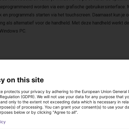
geprogrammeerd worden via een grafische gebruikersinterface. 
ck en programma's starten via het touchscreen. Daarnaast kun j
ing als alternatief voor de handheld. Met deze handheld werkt
 Windows PC.
oplossingen gebouw
y on this site
te protects your privacy by adhering to the European Union General
 Regulation (GDPR). We will not use your data for any purpose that y
and only to the extent not exceeding data which is necessary in relat
urpose(s) of processing. You can grant your consent(s) to use your da
rposes below or by clicking "Agree to all".
licy