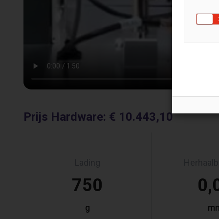
Prijs Hardware
:
€ 10.443,10
Lading
Herhaalb
750
0,
g
m