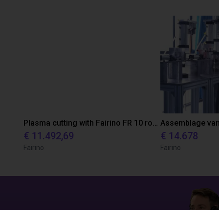
Plasma cutting with Fairino FR 10 robot
€ 11.492,69
€ 14.678
Fairino
Fairino