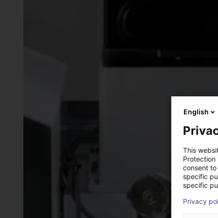
English
Privac
This websi
Protection
consent to 
specific p
specific pu
Privacy po