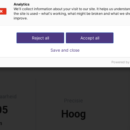
Analytics
We'll collect information about your visit to our site. It helps us underst
the site is used – what's working, what might be broken and what we sh
improve.
Reject all
Accept all
Save and close
Powered by
aarheid
Precisie
05
Hoog
m