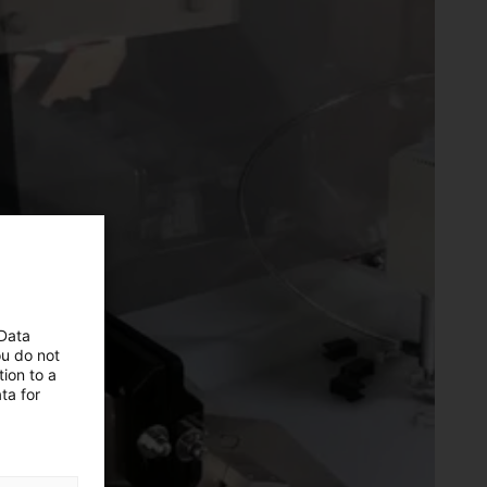
 Data
ou do not
ion to a
ta for