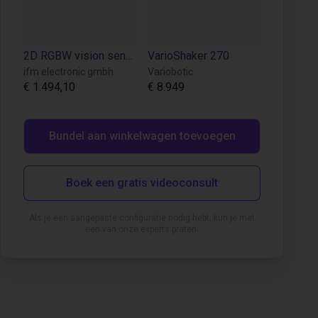
2D RGBW vision sensor for object detection and inspection
VarioShaker 270
ifm electronic gmbh
Variobotic
€ 1.494,10
€ 8.949
Bundel aan winkelwagen toevoegen
Boek een gratis videoconsult
Als je een aangepaste configuratie nodig hebt, kun je met
een van onze experts praten.