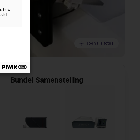
and how
ould
Toon alle foto's
Bundel Samenstelling