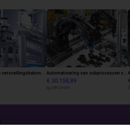
Assemblage van versnellingsbakonderdelen met Fairino FR 20 robot
Automatisering van subprocessen voor de assemblage van kabelrupsen
€ 30.158,89
igus® GmbH