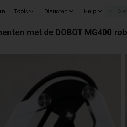
en
Tools
Diensten
Help
W
Uw wink
onenten met de DOBOT MG400 rob