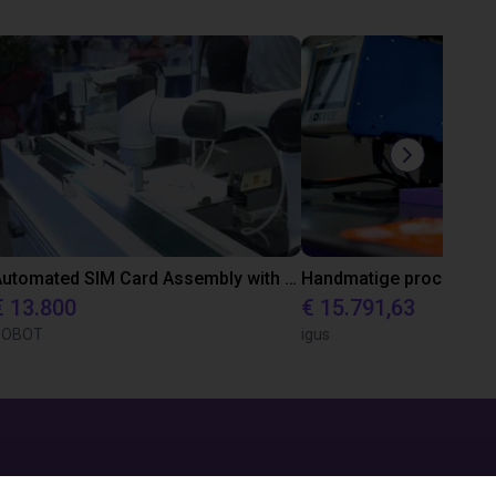
Automated SIM Card Assembly with DOBOT CR3 & MG400 Robots
€ 13.800
€ 15.791,63
DOBOT
igus