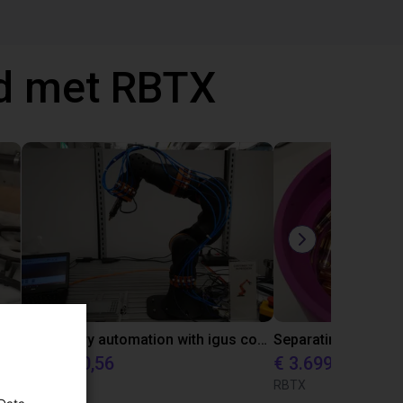
d met RBTX
Laboratory automation with igus cobot ReBeL 6DOF
€ 10.870,56
€ 3.699
igus GmbH
RBTX