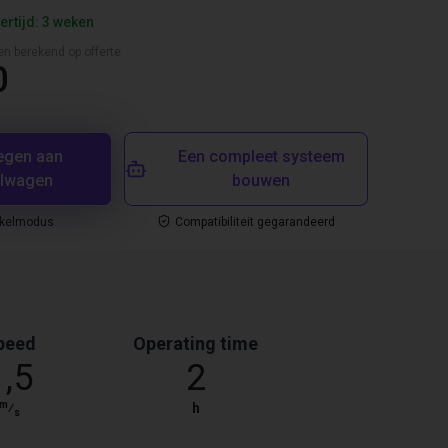
ertijd: 3 weken
en berekend op offerte
0
egen aan
Een compleet systeem
elwagen
bouwen
nkelmodus
Compatibiliteit gegarandeerd
peed
Operating time
1,5
2
m
⁄
h
s