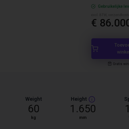
Gebruikelijke lev
excl. BTW, verzendkost
€ 86.00
Toevo
wink
Gratis wi
Weight
Height
S
60
1.650
kg
mm