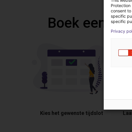
This websi
Protection
consent to 
specific p
Boek een gra
specific pu
Privacy po
Kies het gewenste tijdslot
Laa