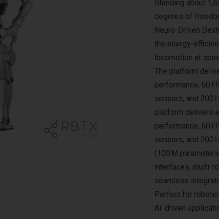
Standing about 1,65
degrees of freedom
Neuro-Driven Dexte
the energy-effici
locomotion at spee
The platform deliv
performance, 60 FP
sensors, and 200 
platform delivers 
performance, 60 FP
sensors, and 200 
(100 M parameters
interfaces, multi-
seamless integrati
Perfect for robotic
AI-driven applicati