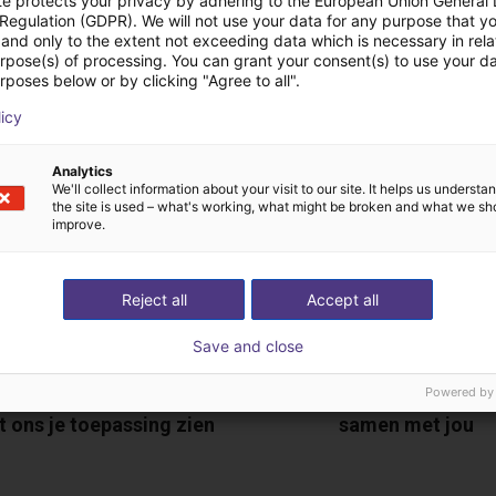
te protects your privacy by adhering to the European Union General
 Regulation (GDPR). We will not use your data for any purpose that y
and only to the extent not exceeding data which is necessary in relat
urpose(s) of processing. You can grant your consent(s) to use your da
tis videogesprek met
rposes below or by clicking "Agree to all".
licy
Analytics
We'll collect information about your visit to our site. It helps us underst
the site is used – what's working, what might be broken and what we sh
improve.
Reject all
Accept all
Save and close
De expert vindt alle onde
Powered by
t ons je toepassing zien
samen met jou