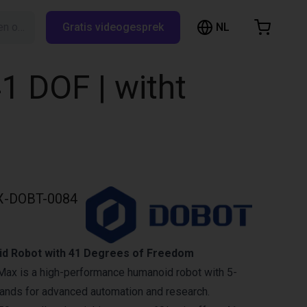
NL
Zoeken op RBTX…
Gratis videogesprek
inkelwagen
elwagen is leeg
 DOF | witht
Blader door de webshop
X-DOBT-0084
id Robot with 41 Degrees of Freedom
x is a high-performance humanoid robot with 5-
ands for advanced automation and research.