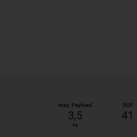
max. Payload
DOF
3,5
41
kg