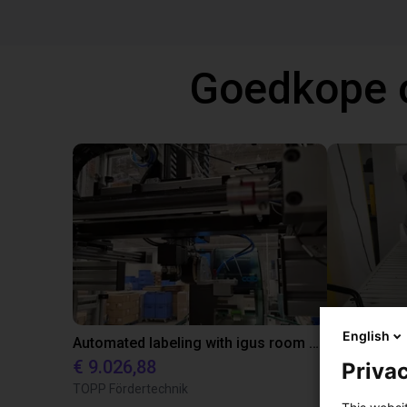
Goedkope 
English
Automated labeling with igus room gantry and a cab label printer
€ 9.026,88
€ 22.114,
Privac
TOPP Fördertechnik
Dobot