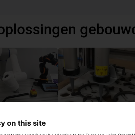
oplossingen gebouw
Gluing application with collaborative robot
Application of adhesive on stoves
13
Op aanvraag
y on this site
Igus do brasil