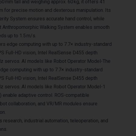
0 mm tall and weighing approx. 60 kg, it offers 41
 for precise motion and dexterous manipulation. Its
rity System ensures accurate hand control, while
ent Anthropomorphic Walking System enables smooth
ds up to 1.5 m/s.
ers edge computing with up to 7.7× industry-standard
S Full-HD vision, Intel RealSense D455 depth
Hz servos. AI models like Robot Operator Model-The
edge computing with up to 7.7× industry-standard
S Full-HD vision, Intel RealSense D455 depth
Hz servos. AI models like Robot Operator Model-1
) enable adaptive control. ROS-compatible
robot collaboration, and VR/MR modules ensure
on.
s research, industrial automation, teleoperation, and
ons.