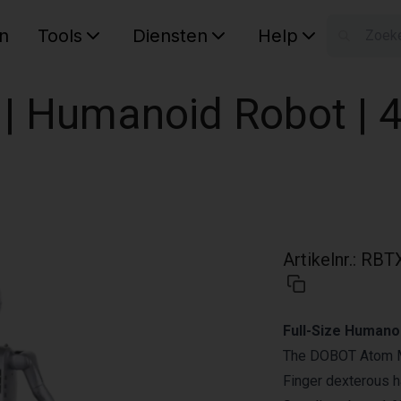
n
Tools
Diensten
Help
W
Uw wink
 Humanoid Robot | 41
Artikelnr.
:
RBT
Full-Size Humano
The DOBOT Atom Ma
Finger dexterous h